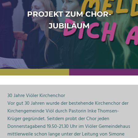
PROJEKT ZUM CHOR-
JUBILÄUM
30 Jahre Viöler Kirchenchor
Vor gut 30 Jahren wurde der bestehende Kirchenchor der
Kirchengemeinde Viöl durch Pastorin Inke Thomsen-
Krüger gegründet. Seitdem probt der Chor jeden
Donnerstagabend 19.50-21.30 Uhr im Viöler Gemeindehaus
mittlerweile schon lange unter der Leitung von Simone