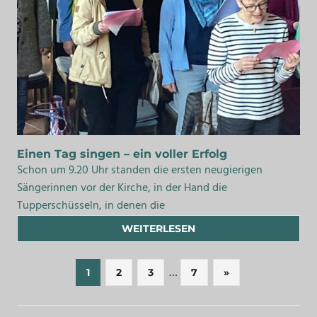
Einen Tag singen – ein voller Erfolg
Schon um 9.20 Uhr standen die ersten neugierigen
Sängerinnen vor der Kirche, in der Hand die
Tupperschüsseln, in denen die
WEITERLESEN
Seitennummerierung
…
Nächste
1
2
3
7
»
Beiträge
der