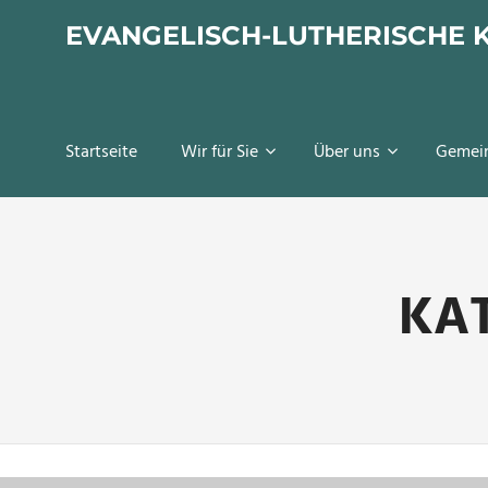
Zum
EVANGELISCH-LUTHERISCHE 
Inhalt
springen
Startseite
Wir für Sie
Über uns
Gemei
KA